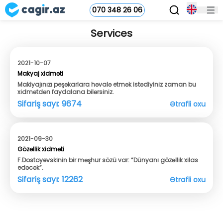
070 348 26 06
Services
2021-10-07
Makyaj xidməti
Makiyajınızı peşəkarlara həvalə etmək istədiyiniz zaman bu
xidmətdən faydalana bilərsiniz.
Sifariş sayı:
9674
Ətrafli oxu
2021-09-30
Gözəllik xidməti
F.Dostoyevskinin bir məşhur sözü var: “Dünyanı gözəllik xilas
edəcək”.
Sifariş sayı:
12262
Ətrafli oxu