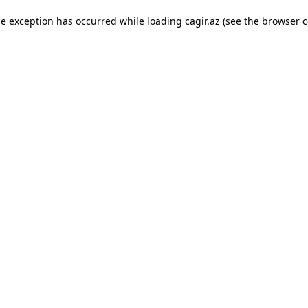
ide exception has occurred
while loading
cagir.az
(see the browser c