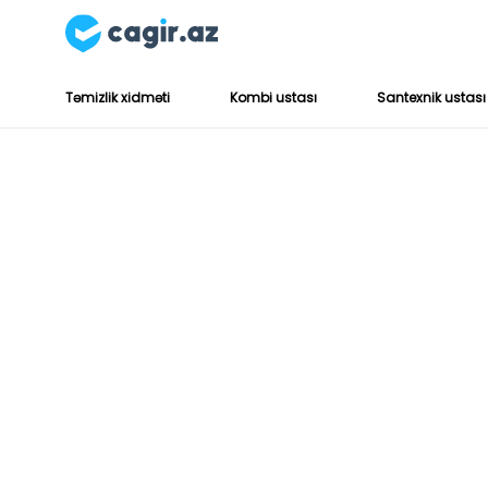
Təmizlik xidməti
Kombi ustası
Santexnik ustası