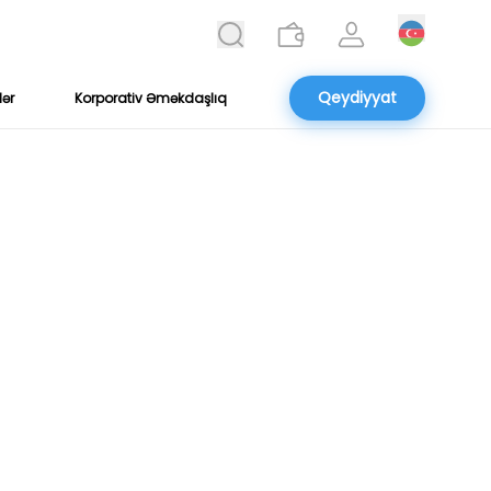
Qeydiyyat
lər
Korporativ Əməkdaşlıq