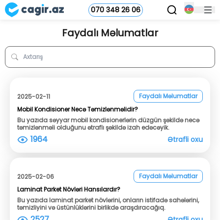
070 348 26 06
Faydalı Məlumatlar
Faydalı Məlumatlar
2025-02-11
Mobil Kondisioner Necə Təmizlənməlidir?
Bu yazıda səyyar mobil kondisionerlərin düzgün şəkildə necə
təmizlənməli olduğunu ətraflı şəkildə izah edəcəyik.
1964
Ətrafli oxu
Faydalı Məlumatlar
2025-02-06
Laminat Parket Növləri Hansılardır?
Bu yazıda laminat parket növlərini, onların istifadə sahələrini,
təmizliyini və üstünlüklərini birlikdə araşdıracağıq.
2527
Ətrafli oxu