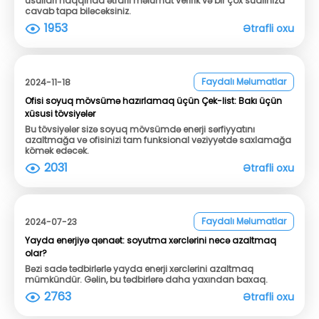
üsulları haqqında ətraflı məlumat veririk və bir çox sualınıza
cavab tapa biləcəksiniz.
1953
Ətrafli oxu
Faydalı Məlumatlar
2024-11-18
Ofisi soyuq mövsümə hazırlamaq üçün Çek-list: Bakı üçün
xüsusi tövsiyələr
Bu tövsiyələr sizə soyuq mövsümdə enerji sərfiyyatını
azaltmağa və ofisinizi tam funksional vəziyyətdə saxlamağa
kömək edəcək.
2031
Ətrafli oxu
Faydalı Məlumatlar
2024-07-23
Yayda enerjiyə qənaət: soyutma xərclərini necə azaltmaq
olar?
Bəzi sadə tədbirlərlə yayda enerji xərclərini azaltmaq
mümkündür. Gəlin, bu tədbirlərə daha yaxından baxaq.
2763
Ətrafli oxu