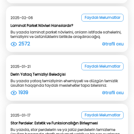
Faydalı Məlumatlar
2025-02-06
Laminat Parket Növləri Hansılardır?
Bu yazıda laminat parket növlərini, onların istifadə sahələrini,
təmizliyini və üstünlüklərini birlikdə araşdıracağıq.
2572
Ətrafli oxu
Faydalı Məlumatlar
2025-01-21
Dərin Yataq Təmizliyi Bələdçisi
Bu yazıda yataq təmizliyinin əhəmiyyəti və düzgün təmizlik
üsulları haqqında faydalı məsləhətlər tapa bilərsiniz.
1939
Ətrafli oxu
Faydalı Məlumatlar
2025-01-17
Stor Pərdələr: Estetik və Funksionallığın Birləşməsi
Bu yazıda, stor pərdələrin və ya jalüz pərdələrin təmizləmə