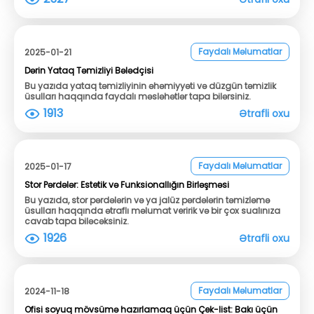
Faydalı Məlumatlar
2025-01-21
Dərin Yataq Təmizliyi Bələdçisi
Bu yazıda yataq təmizliyinin əhəmiyyəti və düzgün təmizlik
üsulları haqqında faydalı məsləhətlər tapa bilərsiniz.
1913
Ətrafli oxu
Faydalı Məlumatlar
2025-01-17
Stor Pərdələr: Estetik və Funksionallığın Birləşməsi
Bu yazıda, stor pərdələrin və ya jalüz pərdələrin təmizləmə
üsulları haqqında ətraflı məlumat veririk və bir çox sualınıza
cavab tapa biləcəksiniz.
1926
Ətrafli oxu
Faydalı Məlumatlar
2024-11-18
Ofisi soyuq mövsümə hazırlamaq üçün Çek-list: Bakı üçün