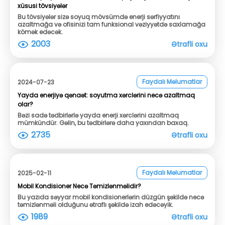
xüsusi tövsiyələr
Bu tövsiyələr sizə soyuq mövsümdə enerji sərfiyyatını
azaltmağa və ofisinizi tam funksional vəziyyətdə saxlamağa
kömək edəcək.
2003
Ətrafli oxu
Faydalı Məlumatlar
2024-07-23
Yayda enerjiyə qənaət: soyutma xərclərini necə azaltmaq
olar?
Bəzi sadə tədbirlərlə yayda enerji xərclərini azaltmaq
mümkündür. Gəlin, bu tədbirlərə daha yaxından baxaq.
2735
Ətrafli oxu
Faydalı Məlumatlar
2025-02-11
Mobil Kondisioner Necə Təmizlənməlidir?
Bu yazıda səyyar mobil kondisionerlərin düzgün şəkildə necə
təmizlənməli olduğunu ətraflı şəkildə izah edəcəyik.
1989
Ətrafli oxu