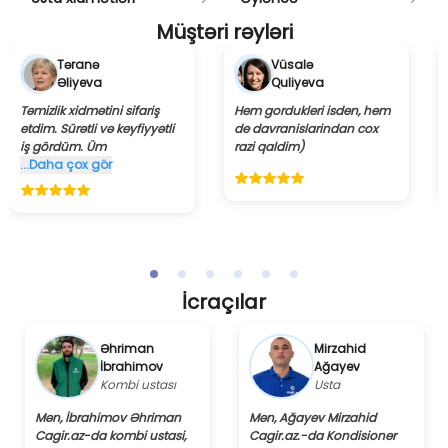
Müştəri rəyləri
Təranə
Vüsalə
Əliyeva
Quliyeva
Təmizlik xidmətini sifariş
Hem gordukleri isden, hem
etdim. Sürətli və keyfiyyətli
de davranislarindan cox
iş gördüm. Üm
razi qaldim)
...Daha çox gör
İcraçılar
Əhriman
Mirzahid
İbrahimov
Ağayev
Kombi ustası
Usta
Mən, İbrahimov Əhriman
Mən, Ağayev Mirzahid
Cagir.az-da kombi ustasi,
Cagir.az.-da Kondisioner