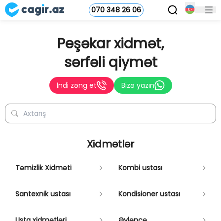
070 348 26 06
Peşəkar xidmət,
sərfəli qiymət
İndi zəng et
Bizə yazın
Xidmətlər
Təmizlik Xidməti
Kombi ustası
Santexnik ustası
Kondisioner ustası
Usta xidmətləri
Əyləncə