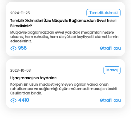
Təmizlik xidməti
2024-11-25
Təmizlik Xidmətləri Üzrə Müqavilə Bağlamazdan Əvvəl Nələri
Bilməlisiniz?
Müqavilə bağlamazdan əvvəl yazıdakı məqamları nəzərə
alsanız, həm rahatlıq, həm də yüksək keyfiyyətli xidmət təmin
edəcəksiniz.
956
Ətrafli oxu
Masaj
2023-10-03
Uşaq masajının faydaları
Körpənizin uzun müddət keçməyən ağrıları varsa, onun
rahatlaması və sağlamlığı üçün mütəmadi masaj ən təsirli
üsullardan biridir.
4410
Ətrafli oxu