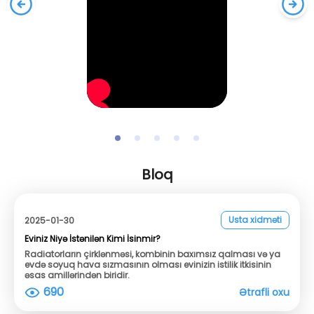
Bloq
Usta xidməti
2025-01-30
Eviniz Niyə İstənilən Kimi İsinmir?
Radiatorların çirklənməsi, kombinin baxımsız qalması və ya
evdə soyuq hava sızmasının olması evinizin istilik itkisinin
əsas amillərindən biridir.
690
Ətrafli oxu