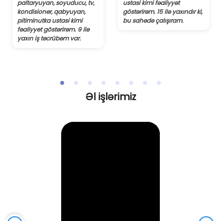
paltaryuyan, soyuducu, tv,
ustasi kimi fəaliyyət
kondisioner, qabyuyan,
göstərirəm. 15 ilə yaxındır ki,
pitiminutka ustasi kimi
bu sahədə çalışıram.
fəaliyyet göstərirəm. 9 ilə
yaxın iş təcrübəm var.
Əl işlərimiz