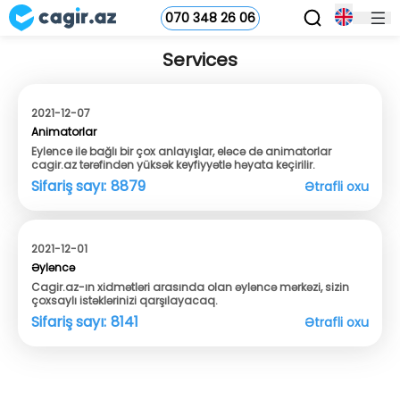
070 348 26 06
Services
2021-12-07
Animatorlar
Eylence ile bağlı bir çox anlayışlar, eləcə də animatorlar
cagir.az tərəfindən yüksək keyfiyyətlə həyata keçirilir.
Sifariş sayı:
8879
Ətrafli oxu
2021-12-01
Əyləncə
Cagir.az-ın xidmətləri arasında olan əyləncə mərkəzi, sizin
çoxsaylı istəklərinizi qarşılayacaq.
Sifariş sayı:
8141
Ətrafli oxu