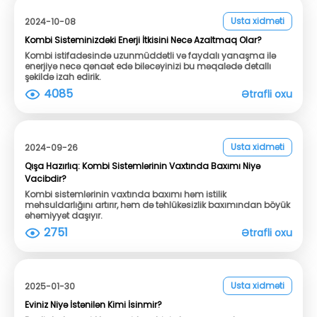
Usta xidməti
2024-10-08
Kombi Sisteminizdəki Enerji İtkisini Necə Azaltmaq Olar?
Kombi istifadəsində uzunmüddətli və faydalı yanaşma ilə
enerjiyə necə qənaət edə biləcəyinizi bu məqalədə detallı
şəkildə izah edirik.
4085
Ətrafli oxu
Usta xidməti
2024-09-26
Qışa Hazırlıq: Kombi Sistemlərinin Vaxtında Baxımı Niyə
Vacibdir?
Kombi sistemlərinin vaxtında baxımı həm istilik
məhsuldarlığını artırır, həm də təhlükəsizlik baxımından böyük
əhəmiyyət daşıyır.
2751
Ətrafli oxu
Usta xidməti
2025-01-30
Eviniz Niyə İstənilən Kimi İsinmir?