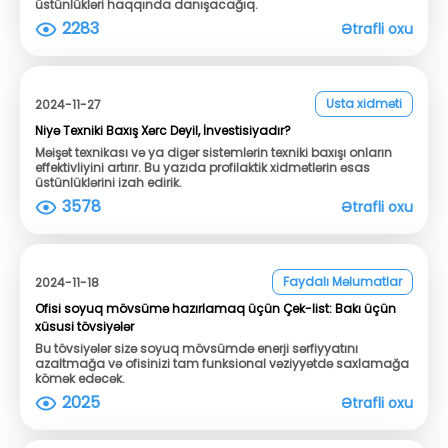
üstünlükləri haqqında danışacağıq.
2283
Ətrafli oxu
Usta xidməti
2024-11-27
Niyə Texniki Baxış Xərc Deyil, İnvestisiyadır?
Məişət texnikası və ya digər sistemlərin texniki baxışı onların
effektivliyini artırır. Bu yazıda profilaktik xidmətlərin əsas
üstünlüklərini izah edirik.
3578
Ətrafli oxu
Faydalı Məlumatlar
2024-11-18
Ofisi soyuq mövsümə hazırlamaq üçün Çek-list: Bakı üçün
xüsusi tövsiyələr
Bu tövsiyələr sizə soyuq mövsümdə enerji sərfiyyatını
azaltmağa və ofisinizi tam funksional vəziyyətdə saxlamağa
kömək edəcək.
2025
Ətrafli oxu