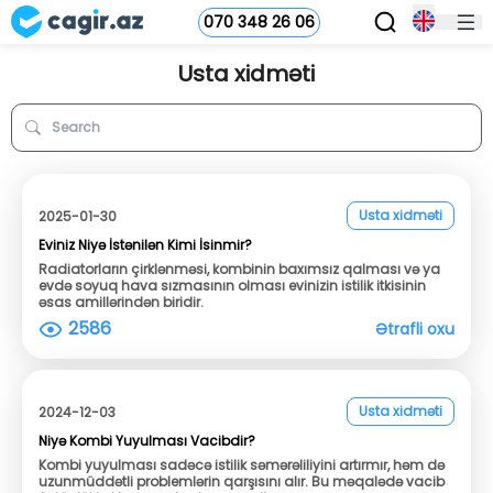
070 348 26 06
Usta xidməti
Usta xidməti
2025-01-30
Eviniz Niyə İstənilən Kimi İsinmir?
Radiatorların çirklənməsi, kombinin baxımsız qalması və ya
evdə soyuq hava sızmasının olması evinizin istilik itkisinin
əsas amillərindən biridir.
2586
Ətrafli oxu
Usta xidməti
2024-12-03
Niyə Kombi Yuyulması Vacibdir?
Kombi yuyulması sadəcə istilik səmərəliliyini artırmır, həm də
uzunmüddətli problemlərin qarşısını alır. Bu məqalədə vacib