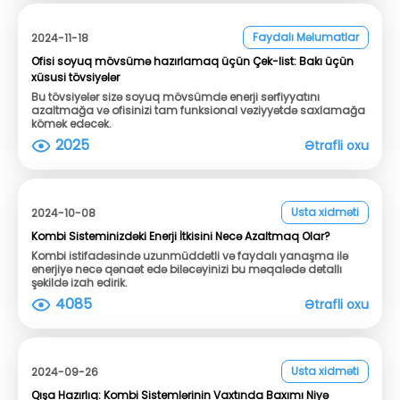
Faydalı Məlumatlar
2024-11-18
Ofisi soyuq mövsümə hazırlamaq üçün Çek-list: Bakı üçün
xüsusi tövsiyələr
Bu tövsiyələr sizə soyuq mövsümdə enerji sərfiyyatını
azaltmağa və ofisinizi tam funksional vəziyyətdə saxlamağa
kömək edəcək.
2025
Ətrafli oxu
Usta xidməti
2024-10-08
Kombi Sisteminizdəki Enerji İtkisini Necə Azaltmaq Olar?
Kombi istifadəsində uzunmüddətli və faydalı yanaşma ilə
enerjiyə necə qənaət edə biləcəyinizi bu məqalədə detallı
şəkildə izah edirik.
4085
Ətrafli oxu
Usta xidməti
2024-09-26
Qışa Hazırlıq: Kombi Sistemlərinin Vaxtında Baxımı Niyə