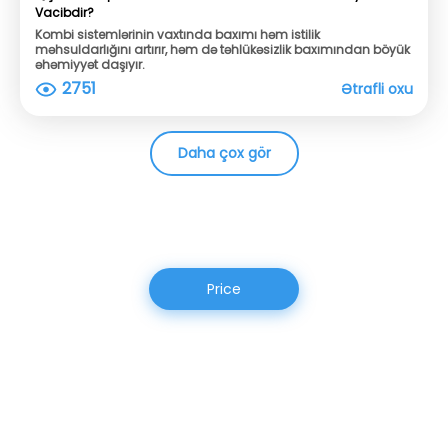
Vacibdir?
Kombi sistemlərinin vaxtında baxımı həm istilik
məhsuldarlığını artırır, həm də təhlükəsizlik baxımından böyük
əhəmiyyət daşıyır.
2751
Ətrafli oxu
Daha çox gör
Price