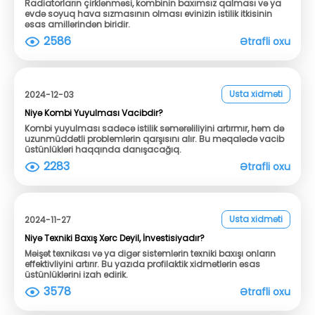
Radiatorların çirklənməsi, kombinin baxımsız qalması və ya
evdə soyuq hava sızmasının olması evinizin istilik itkisinin
əsas amillərindən biridir.
2586
Ətrafli oxu
Usta xidməti
2024-12-03
Niyə Kombi Yuyulması Vacibdir?
Kombi yuyulması sadəcə istilik səmərəliliyini artırmır, həm də
uzunmüddətli problemlərin qarşısını alır. Bu məqalədə vacib
üstünlükləri haqqında danışacağıq.
2283
Ətrafli oxu
Usta xidməti
2024-11-27
Niyə Texniki Baxış Xərc Deyil, İnvestisiyadır?
Məişət texnikası və ya digər sistemlərin texniki baxışı onların
effektivliyini artırır. Bu yazıda profilaktik xidmətlərin əsas
üstünlüklərini izah edirik.
3578
Ətrafli oxu