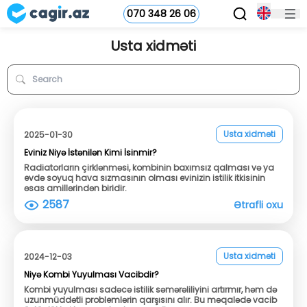
070 348 26 06
Usta xidməti
Usta xidməti
2025-01-30
Eviniz Niyə İstənilən Kimi İsinmir?
Radiatorların çirklənməsi, kombinin baxımsız qalması və ya
evdə soyuq hava sızmasının olması evinizin istilik itkisinin
əsas amillərindən biridir.
2587
Ətrafli oxu
Usta xidməti
2024-12-03
Niyə Kombi Yuyulması Vacibdir?
Kombi yuyulması sadəcə istilik səmərəliliyini artırmır, həm də
uzunmüddətli problemlərin qarşısını alır. Bu məqalədə vacib