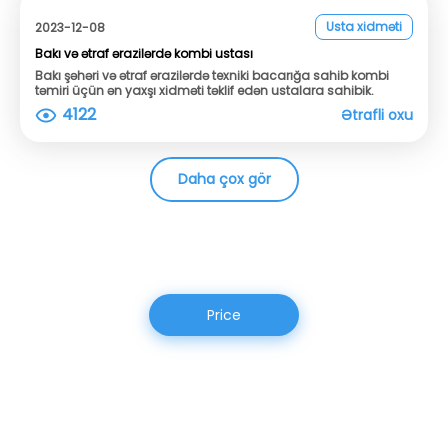
Usta xidməti
2023-12-08
Bakı və ətraf ərazilərdə kombi ustası
Bakı şəhəri və ətraf ərazilərdə texniki bacarığa sahib kombi
təmiri üçün ən yaxşı xidməti təklif edən ustalara sahibik.
4122
Ətrafli oxu
Daha çox gör
Price