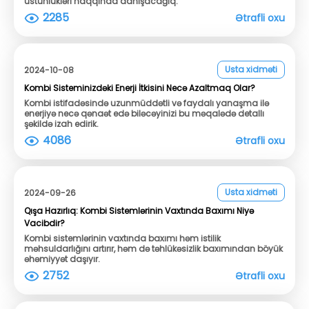
üstünlükləri haqqında danışacağıq.
2285
Ətrafli oxu
Usta xidməti
2024-10-08
Kombi Sisteminizdəki Enerji İtkisini Necə Azaltmaq Olar?
Kombi istifadəsində uzunmüddətli və faydalı yanaşma ilə
enerjiyə necə qənaət edə biləcəyinizi bu məqalədə detallı
şəkildə izah edirik.
4086
Ətrafli oxu
Usta xidməti
2024-09-26
Qışa Hazırlıq: Kombi Sistemlərinin Vaxtında Baxımı Niyə
Vacibdir?
Kombi sistemlərinin vaxtında baxımı həm istilik
məhsuldarlığını artırır, həm də təhlükəsizlik baxımından böyük
əhəmiyyət daşıyır.
2752
Ətrafli oxu