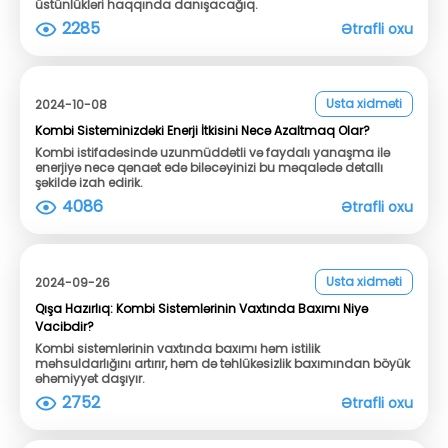
üstünlükləri haqqında danışacağıq.
2285
Ətrafli oxu
Usta xidməti
2024-10-08
Kombi Sisteminizdəki Enerji İtkisini Necə Azaltmaq Olar?
Kombi istifadəsində uzunmüddətli və faydalı yanaşma ilə
enerjiyə necə qənaət edə biləcəyinizi bu məqalədə detallı
şəkildə izah edirik.
4086
Ətrafli oxu
Usta xidməti
2024-09-26
Qışa Hazırlıq: Kombi Sistemlərinin Vaxtında Baxımı Niyə
Vacibdir?
Kombi sistemlərinin vaxtında baxımı həm istilik
məhsuldarlığını artırır, həm də təhlükəsizlik baxımından böyük
əhəmiyyət daşıyır.
2752
Ətrafli oxu