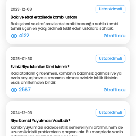
Usta xidməti
2023-12-08
Bakı və ətraf ərazilərdə kombi ustası
Bakı şəhəri və ətraf ərazilərdə texniki bacarığa sahib kombi
təmiri üçün ən yaxşı xidməti təklif edən ustalara sahibik.
4122
Ətrafli oxu
Usta xidməti
2025-01-30
Eviniz Niyə İstənilən Kimi İsinmir?
Radiatorların çirklənməsi, kombinin baxımsız qalması və ya
evdə soyuq hava sızmasının olması evinizin istilik itkisinin
əsas amillərindən biridir.
2587
Ətrafli oxu
Usta xidməti
2024-12-03
Niyə Kombi Yuyulması Vacibdir?
Kombi yuyulması sadəcə istilik səmərəliliyini artırmır, həm də
uzunmüddətli problemlərin qarşısını alır. Bu məqalədə vacib