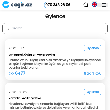
070 348 26 06
Əyləncə
Əyləncə
2022-11-17
Əylənmək üçün ən yaxşı seçim
Bakıda özünü uşaq kimi hiss etmək və ya uşaqları ilə əyləncəli
bir gün keçirmək istəyənlər üçün cagir.az əyləncəli parti
oyunlar təşkil olunur.
8477
Ətrafli oxu
Əyləncə
2022-02-26
Yaradıcı evlilik təklifləri
Həyatımızı sevdiyimiz insanla bağlayan evlilik təklifi istər
münasibətimizdə, istərsə də birlikdə keçən anlarda həlledici