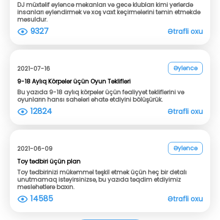
DJ müxtəlif əyləncə məkanları və gecə klubları kimi yerlərdə
insanları əyləndirmək və xoş vaxt keçirmələrini təmin etməkdə
məsuldur.
9327
Ətrafli oxu
Əyləncə
2021-07-16
9-18 Aylıq Körpələr üçün Oyun Təklifləri
Bu yazıda 9-18 aylıq körpələr üçün fəaliyyət təkliflərini və
oyunların hansı sahələri əhatə etdiyini bölüşürük.
12824
Ətrafli oxu
Əyləncə
2021-06-09
Toy tədbiri üçün plan
Toy tədbirinizi mükəmməl təşkil etmək üçün heç bir detalı
unutmamaq istəyirsinizsə, bu yazıda təqdim etdiyimiz
məsləhətlərə baxın.
14585
Ətrafli oxu