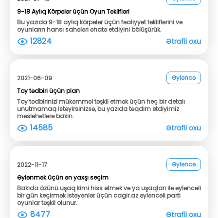
9-18 Aylıq Körpələr üçün Oyun Təklifləri
Bu yazıda 9-18 aylıq körpələr üçün fəaliyyət təkliflərini və
oyunların hansı sahələri əhatə etdiyini bölüşürük.
12824
Ətrafli oxu
Əyləncə
2021-06-09
Toy tədbiri üçün plan
Toy tədbirinizi mükəmməl təşkil etmək üçün heç bir detalı
unutmamaq istəyirsinizsə, bu yazıda təqdim etdiyimiz
məsləhətlərə baxın.
14585
Ətrafli oxu
Əyləncə
2022-11-17
Əylənmək üçün ən yaxşı seçim
Bakıda özünü uşaq kimi hiss etmək və ya uşaqları ilə əyləncəli
bir gün keçirmək istəyənlər üçün cagir.az əyləncəli parti
oyunlar təşkil olunur.
8477
Ətrafli oxu