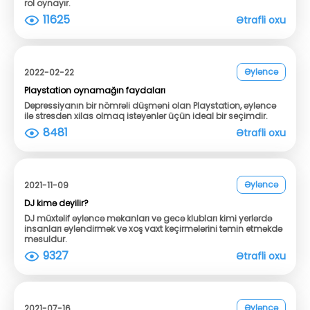
rol oynayır.
11625
Ətrafli oxu
Əyləncə
2022-02-22
Playstation oynamağın faydaları
Depressiyanın bir nömrəli düşməni olan Playstation, əyləncə
ilə stresdən xilas olmaq istəyənlər üçün ideal bir seçimdir.
8481
Ətrafli oxu
Əyləncə
2021-11-09
DJ kimə deyilir?
DJ müxtəlif əyləncə məkanları və gecə klubları kimi yerlərdə
insanları əyləndirmək və xoş vaxt keçirmələrini təmin etməkdə
məsuldur.
9327
Ətrafli oxu
Əyləncə
2021-07-16