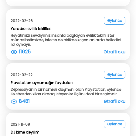
Əyləncə
2022-02-26
Yaradıcı evlilik təklifləri
Həyatımızı sevdiyimiz insanla bağlayan evlilik təklifi istər
münasibətimizdə, istərsə də birlikdə keçən anlarda həlledici
rol oynayır.
11625
Ətrafli oxu
Əyləncə
2022-02-22
Playstation oynamağın faydaları
Depressiyanın bir nömrəli düşməni olan Playstation, əyləncə
ilə stresdən xilas olmaq istəyənlər üçün ideal bir seçimdir.
8481
Ətrafli oxu
Əyləncə
2021-11-09
DJ kimə deyilir?