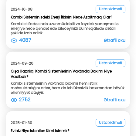
Usta xidməti
2024-10-08
Kombi Sisteminizdəki Enerji İtkisini Necə Azaltmaq Olar?
Kombi istifadəsində uzunmüddətli və faydalı yanaşma ilə
enerjiyə necə qənaət edə biləcəyinizi bu məqalədə detallı
şəkildə izah edirik.
4087
Ətrafli oxu
Usta xidməti
2024-09-26
Qışa Hazırlıq: Kombi Sistemlərinin Vaxtında Baxımı Niyə
Vacibdir?
Kombi sistemlərinin vaxtında baxımı həm istilik
məhsuldarlığını artırır, həm də təhlükəsizlik baxımından böyük
əhəmiyyət daşıyır.
2752
Ətrafli oxu
Usta xidməti
2025-01-30
Eviniz Niyə İstənilən Kimi İsinmir?