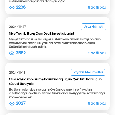
üstünlükləri haqqında danışacağıq.
2286
Ətrafli oxu
Usta xidməti
2024-11-27
Niyə Texniki Baxış Xərc Deyil, İnvestisiyadır?
Məişət texnikası və ya digər sistemlərin texniki baxışı onların
effektivliyini artırır. Bu yazıda profilaktik xidmətlərin əsas
üstünlüklərini izah edirik.
3582
Ətrafli oxu
Faydalı Məlumatlar
2024-11-18
Ofisi soyuq mövsümə hazırlamaq üçün Çek-list: Bakı üçün
xüsusi tövsiyələr
Bu tövsiyələr sizə soyuq mövsümdə enerji sərfiyyatını
azaltmağa və ofisinizi tam funksional vəziyyətdə saxlamağa
kömək edəcək.
2027
Ətrafli oxu