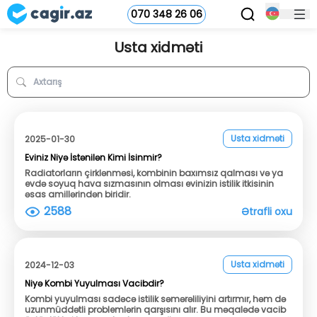
070 348 26 06
Usta xidməti
Usta xidməti
2025-01-30
Eviniz Niyə İstənilən Kimi İsinmir?
Radiatorların çirklənməsi, kombinin baxımsız qalması və ya
evdə soyuq hava sızmasının olması evinizin istilik itkisinin
əsas amillərindən biridir.
2588
Ətrafli oxu
Usta xidməti
2024-12-03
Niyə Kombi Yuyulması Vacibdir?
Kombi yuyulması sadəcə istilik səmərəliliyini artırmır, həm də
uzunmüddətli problemlərin qarşısını alır. Bu məqalədə vacib