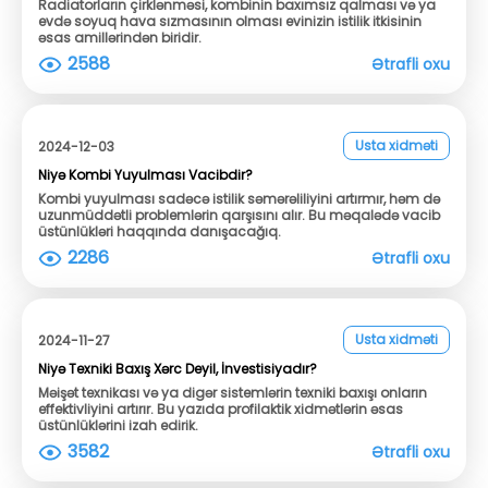
Radiatorların çirklənməsi, kombinin baxımsız qalması və ya
evdə soyuq hava sızmasının olması evinizin istilik itkisinin
əsas amillərindən biridir.
2588
Ətrafli oxu
Usta xidməti
2024-12-03
Niyə Kombi Yuyulması Vacibdir?
Kombi yuyulması sadəcə istilik səmərəliliyini artırmır, həm də
uzunmüddətli problemlərin qarşısını alır. Bu məqalədə vacib
üstünlükləri haqqında danışacağıq.
2286
Ətrafli oxu
Usta xidməti
2024-11-27
Niyə Texniki Baxış Xərc Deyil, İnvestisiyadır?
Məişət texnikası və ya digər sistemlərin texniki baxışı onların
effektivliyini artırır. Bu yazıda profilaktik xidmətlərin əsas
üstünlüklərini izah edirik.
3582
Ətrafli oxu