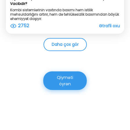
Vacibdir?
Kombi sistemlərinin vaxtında baxımı həm istilik
məhsuldarlığını artırır, həm də təhlükəsizlik baxımından böyük
əhəmiyyət daşıyır.
2752
Ətrafli oxu
Daha çox gör
Qiyməti
öyrən