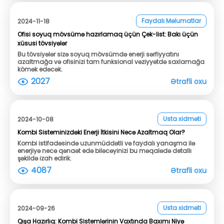
Faydalı Məlumatlar
2024-11-18
Ofisi soyuq mövsümə hazırlamaq üçün Çek-list: Bakı üçün
xüsusi tövsiyələr
Bu tövsiyələr sizə soyuq mövsümdə enerji sərfiyyatını
azaltmağa və ofisinizi tam funksional vəziyyətdə saxlamağa
kömək edəcək.
2027
Ətrafli oxu
Usta xidməti
2024-10-08
Kombi Sisteminizdəki Enerji İtkisini Necə Azaltmaq Olar?
Kombi istifadəsində uzunmüddətli və faydalı yanaşma ilə
enerjiyə necə qənaət edə biləcəyinizi bu məqalədə detallı
şəkildə izah edirik.
4087
Ətrafli oxu
Usta xidməti
2024-09-26
Qışa Hazırlıq: Kombi Sistemlərinin Vaxtında Baxımı Niyə