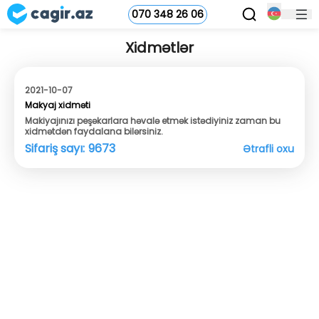
070 348 26 06
Xidmətlər
2021-10-07
Makyaj xidməti
Makiyajınızı peşəkarlara həvalə etmək istədiyiniz zaman bu
xidmətdən faydalana bilərsiniz.
Sifariş sayı:
9673
Ətrafli oxu