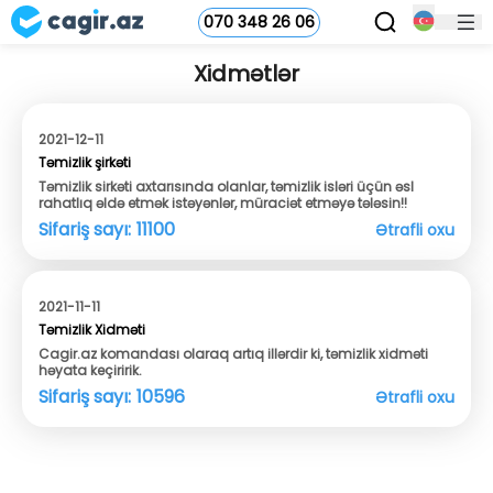
070 348 26 06
Xidmətlər
2021-12-11
Təmizlik şirkəti
Təmizlik sirkəti axtarısında olanlar, təmizlik isləri üçün əsl
rahatlıq əldə etmək istəyənlər, müraciət etməyə tələsin!!
Sifariş sayı:
11100
Ətrafli oxu
2021-11-11
Təmizlik Xidməti
Cagir.az komandası olaraq artıq illərdir ki, təmizlik xidməti
həyata keçiririk.
Sifariş sayı:
10596
Ətrafli oxu