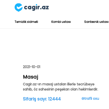
Təmizlik xidməti
Kombi ustası
Santexnik ustası
2021-10-01
Masaj
Cagir.az-ın masaj ustaları illərlə təcrübəyə
sahib, öz sahəsinin peşəkarı olan həkimlərdir.
Sifariş sayı:
12444
Ətrafli oxu