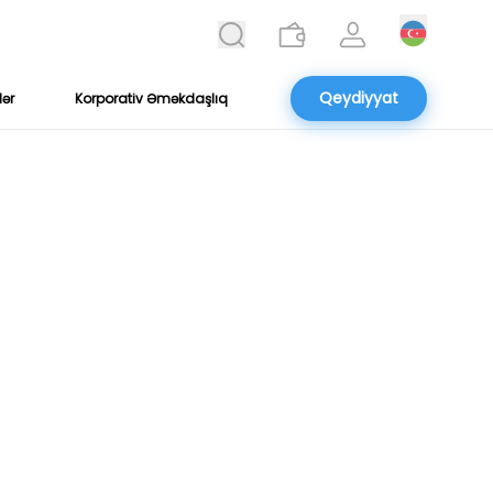
Qeydiyyat
lər
Korporativ Əməkdaşlıq