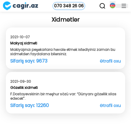
070 348 26 06
Xidmətlər
2021-10-07
Makyaj xidməti
Makiyajınızı peşəkarlara həvalə etmək istədiyiniz zaman bu
xidmətdən faydalana bilərsiniz.
Sifariş sayı:
9673
Ətrafli oxu
2021-09-30
Gözəllik xidməti
F.Dostoyevskinin bir məşhur sözü var: “Dünyanı gözəllik xilas
edəcək”.
Sifariş sayı:
12260
Ətrafli oxu