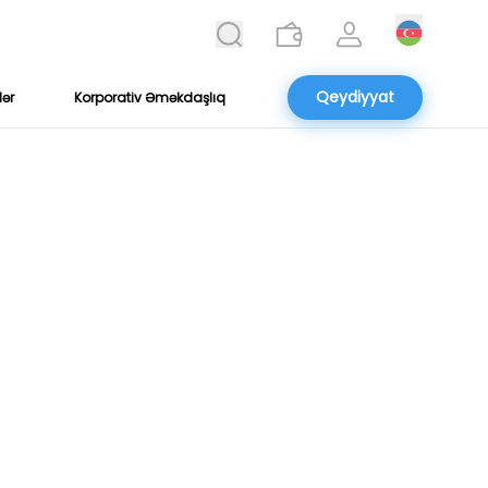
Qeydiyyat
lər
Korporativ Əməkdaşlıq