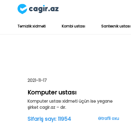
Təmizlik xidməti
Kombi ustası
Santexnik ustası
2021-11-17
Komputer ustası
Komputer ustası xidməti üçün isə yeganə
şirkət cagir.az – dır.
Sifariş sayı:
11954
Ətrafli oxu