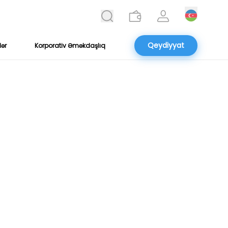
Qeydiyyat
lər
Korporativ Əməkdaşlıq