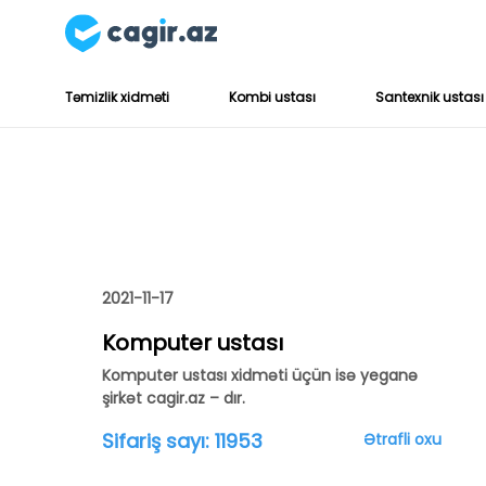
Təmizlik xidməti
Kombi ustası
Santexnik ustası
2021-11-17
Komputer ustası
Komputer ustası xidməti üçün isə yeganə
şirkət cagir.az – dır.
Sifariş sayı:
11953
Ətrafli oxu