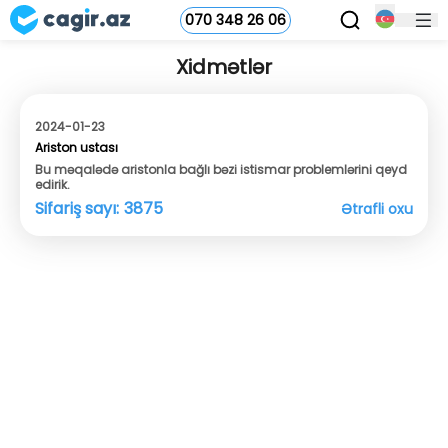
070 348 26 06
Xidmətlər
2024-01-23
Ariston ustası
Bu məqalədə aristonla bağlı bəzi istismar problemlərini qeyd
edirik.
Sifariş sayı:
3875
Ətrafli oxu