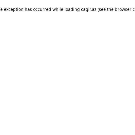
ide exception has occurred
while loading
cagir.az
(see the browser c