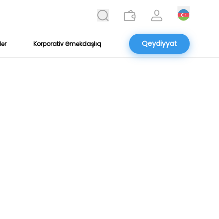
Qeydiyyat
lər
Korporativ Əməkdaşlıq