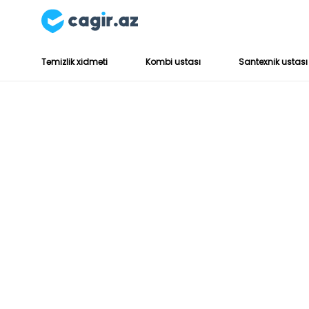
Təmizlik xidməti
Kombi ustası
Santexnik ustası