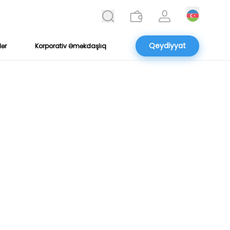
Qeydiyyat
lər
Korporativ Əməkdaşlıq