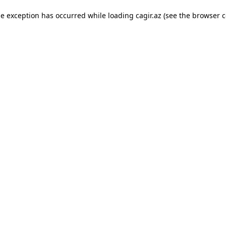
ide exception has occurred
while loading
cagir.az
(see the browser c