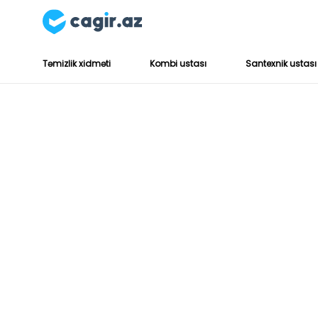
Təmizlik xidməti
Kombi ustası
Santexnik ustası