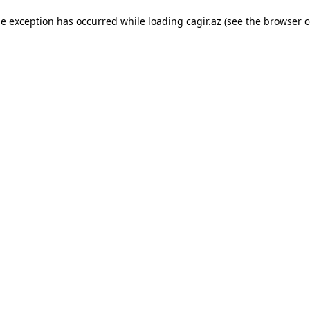
ide exception has occurred
while loading
cagir.az
(see the browser c