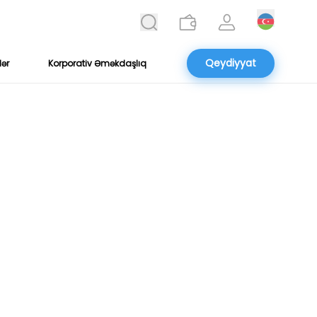
Qeydiyyat
lər
Korporativ Əməkdaşlıq