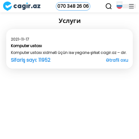
070 348 26 06
Услуги
2021-11-17
Komputer ustası
Komputer ustası xidməti üçün isə yeganə şirkət cagir.az – dır.
Sifariş sayı:
11952
Ətrafli oxu