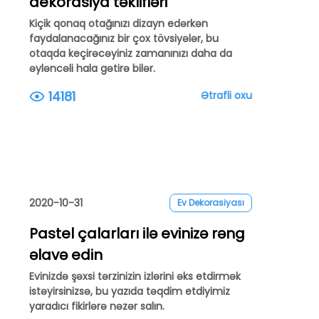
dekorasiya təklifləri
Kiçik qonaq otağınızı dizayn edərkən
faydalanacağınız bir çox tövsiyələr, bu
otaqda keçirəcəyiniz zamanınızı daha da
əyləncəli hala gətirə bilər.
14181
Ətrafli oxu
2020-10-31
Ev Dekorasiyası
Pastel çalarları ilə evinizə rəng
əlavə edin
Evinizdə şəxsi tərzinizin izlərini əks etdirmək
istəyirsinizsə, bu yazıda təqdim etdiyimiz
yaradıcı fikirlərə nəzər salın.