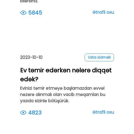
bilərsiniz.
5845
Ətrafli oxu
2023-10-10
Usta xidməti
Ev təmir edərkən nələrə diqqət
edək?
Evinizi təmir etməyə başlamazdan əvvəl
nəzərə alınmalı olan vacib məqamları bu
yazıda sizinlə bölüşürük.
4823
Ətrafli oxu