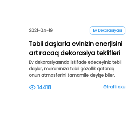
2021-04-19
Ev Dekorasiyası
Təbii daşlarla evinizin enerjisini
artıracaq dekorasiya təklifləri
Ev dekorasiyasında istifadə edəcəyiniz təbii
daşlar, məkanınıza təbii gözəllik qataraq
onun atmosferini tamamilə dəyişə bilər.
14418
Ətrafli oxu