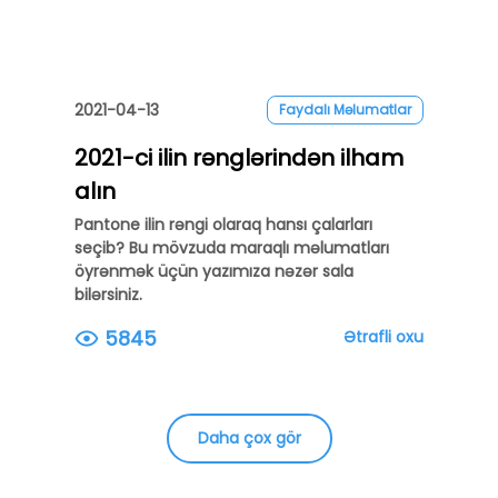
2021-04-13
Faydalı Məlumatlar
2021-ci ilin rənglərindən ilham
alın
Pantone ilin rəngi olaraq hansı çalarları
seçib? Bu mövzuda maraqlı məlumatları
öyrənmək üçün yazımıza nəzər sala
bilərsiniz.
5845
Ətrafli oxu
Daha çox gör