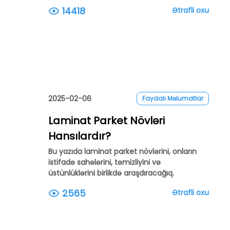
14418
Ətrafli oxu
2025-02-06
Faydalı Məlumatlar
Laminat Parket Növləri
Hansılardır?
Bu yazıda laminat parket növlərini, onların
istifadə sahələrini, təmizliyini və
üstünlüklərini birlikdə araşdıracağıq.
2565
Ətrafli oxu