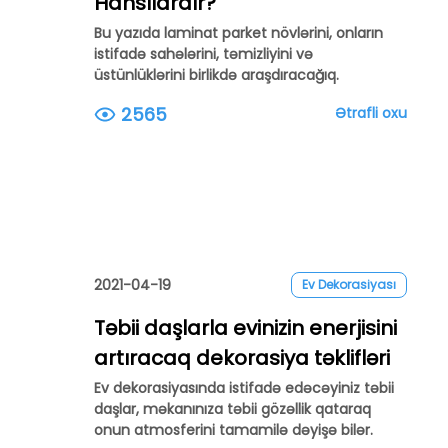
Hansılardır?
Bu yazıda laminat parket növlərini, onların
istifadə sahələrini, təmizliyini və
üstünlüklərini birlikdə araşdıracağıq.
2565
Ətrafli oxu
2021-04-19
Ev Dekorasiyası
Təbii daşlarla evinizin enerjisini
artıracaq dekorasiya təklifləri
Ev dekorasiyasında istifadə edəcəyiniz təbii
daşlar, məkanınıza təbii gözəllik qataraq
onun atmosferini tamamilə dəyişə bilər.