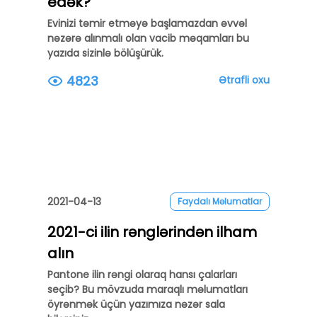
edək?
Evinizi təmir etməyə başlamazdan əvvəl
nəzərə alınmalı olan vacib məqamları bu
yazıda sizinlə bölüşürük.
4823
Ətrafli oxu
2021-04-13
Faydalı Məlumatlar
2021-ci ilin rənglərindən ilham
alın
Pantone ilin rəngi olaraq hansı çalarları
seçib? Bu mövzuda maraqlı məlumatları
öyrənmək üçün yazımıza nəzər sala