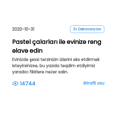
2020-10-31
Ev Dekorasiyası
Pastel çalarları ilə evinizə rəng
əlavə edin
Evinizdə şəxsi tərzinizin izlərini əks etdirmək
istəyirsinizsə, bu yazıda təqdim etdiyimiz
yaradıcı fikirlərə nəzər salın.
14744
Ətrafli oxu