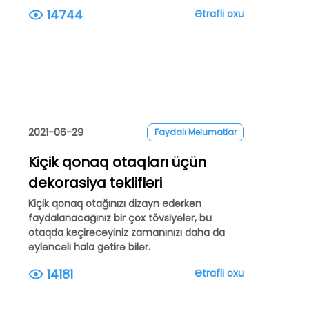
14744
Ətrafli oxu
2021-06-29
Faydalı Məlumatlar
Kiçik qonaq otaqları üçün
dekorasiya təklifləri
Kiçik qonaq otağınızı dizayn edərkən
faydalanacağınız bir çox tövsiyələr, bu
otaqda keçirəcəyiniz zamanınızı daha da
əyləncəli hala gətirə bilər.
14181
Ətrafli oxu