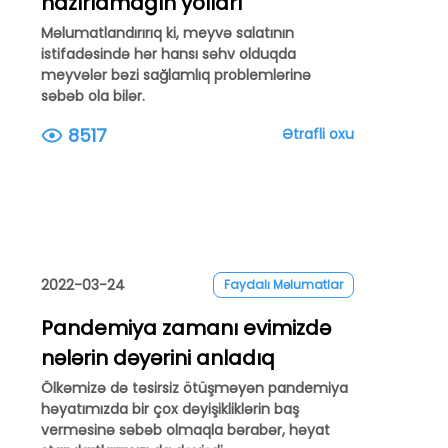
hazırlamağın yolları
Məlumatlandırırıq ki, meyvə salatının
istifadəsində hər hansı səhv olduqda
meyvələr bəzi sağlamlıq problemlərinə
səbəb ola bilər.
8517
Ətrafli oxu
2022-03-24
Faydalı Məlumatlar
Pandemiya zamanı evimizdə
nələrin dəyərini anladıq
Ölkəmizə də təsirsiz ötüşməyən pandemiya
həyatımızda bir çox dəyişikliklərin baş
verməsinə səbəb olmaqla bərabər, həyat