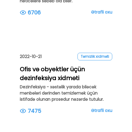
nəticələrə səbəb ola bilər.
6706
Ətrafli oxu
2022-10-21
Təmizlik xidməti
Ofis və obyektlər üçün
dezinfeksiya xidməti
Dezinfeksiya - xəstəlik yarada biləcək
mənbələri dərindən təmizləmək üçün
istifadə olunan prosedur nəzərdə tutulur.
7475
Ətrafli oxu