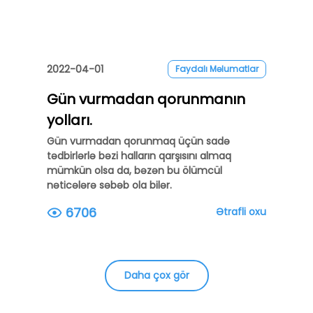
2022-04-01
Faydalı Məlumatlar
Gün vurmadan qorunmanın
yolları.
Gün vurmadan qorunmaq üçün sadə
tədbirlərlə bəzi halların qarşısını almaq
mümkün olsa da, bəzən bu ölümcül
nəticələrə səbəb ola bilər.
6706
Ətrafli oxu
Daha çox gör