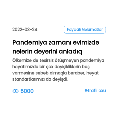
2022-03-24
Faydalı Məlumatlar
Pandemiya zamanı evimizdə
nələrin dəyərini anladıq
Ölkəmizə də təsirsiz ötüşməyən pandemiya
həyatımızda bir çox dəyişikliklərin baş
verməsinə səbəb olmaqla bərabər, həyat
standartlarımızı da dəyişdi.
6000
Ətrafli oxu