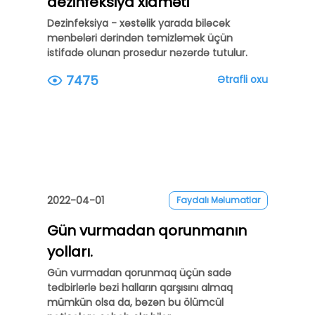
dezinfeksiya xidməti
Dezinfeksiya - xəstəlik yarada biləcək
mənbələri dərindən təmizləmək üçün
istifadə olunan prosedur nəzərdə tutulur.
7475
Ətrafli oxu
2022-04-01
Faydalı Məlumatlar
Gün vurmadan qorunmanın
yolları.
Gün vurmadan qorunmaq üçün sadə
tədbirlərlə bəzi halların qarşısını almaq
mümkün olsa da, bəzən bu ölümcül