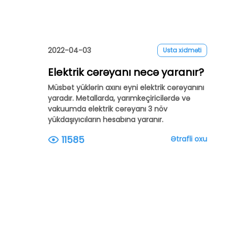
2022-04-03
Usta xidməti
Elektrik cərəyanı necə yaranır?
Müsbət yüklərin axını eyni elektrik cərəyanını
yaradır. Metallarda, yarımkeçiricilərdə və
vakuumda elektrik cərəyanı 3 növ
yükdaşıyıcıların hesabına yaranır.
11585
Ətrafli oxu