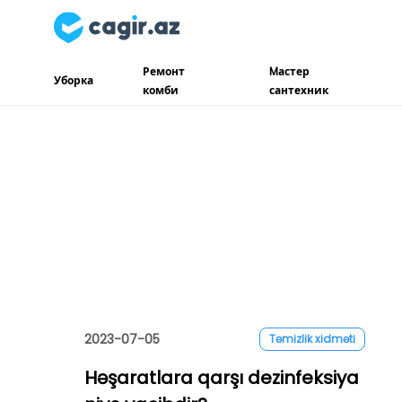
Ремонт
Mастер
Уборка
комби
сантехник
2023-07-05
Təmizlik xidməti
Həşaratlara qarşı dezinfeksiya