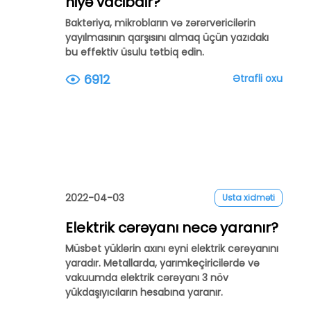
niyə vacibdir?
Bakteriya, mikrobların və zərərvericilərin
yayılmasının qarşısını almaq üçün yazıdakı
bu effektiv üsulu tətbiq edin.
6912
Ətrafli oxu
2022-04-03
Usta xidməti
Elektrik cərəyanı necə yaranır?
Müsbət yüklərin axını eyni elektrik cərəyanını
yaradır. Metallarda, yarımkeçiricilərdə və
vakuumda elektrik cərəyanı 3 növ
yükdaşıyıcıların hesabına yaranır.