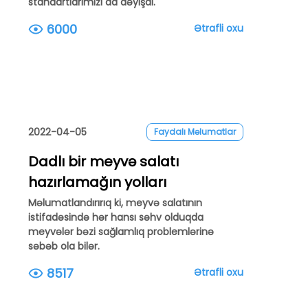
standartlarımızı da dəyişdi.
6000
Ətrafli oxu
2022-04-05
Faydalı Məlumatlar
Dadlı bir meyvə salatı
hazırlamağın yolları
Məlumatlandırırıq ki, meyvə salatının
istifadəsində hər hansı səhv olduqda
meyvələr bəzi sağlamlıq problemlərinə
səbəb ola bilər.
8517
Ətrafli oxu