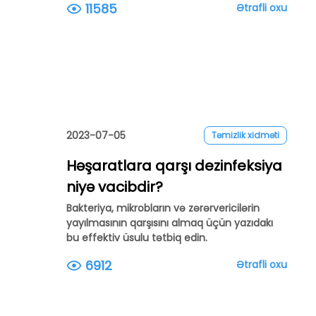
11585
Ətrafli oxu
2023-07-05
Təmizlik xidməti
Həşaratlara qarşı dezinfeksiya
niyə vacibdir?
Bakteriya, mikrobların və zərərvericilərin
yayılmasının qarşısını almaq üçün yazıdakı
bu effektiv üsulu tətbiq edin.
6912
Ətrafli oxu