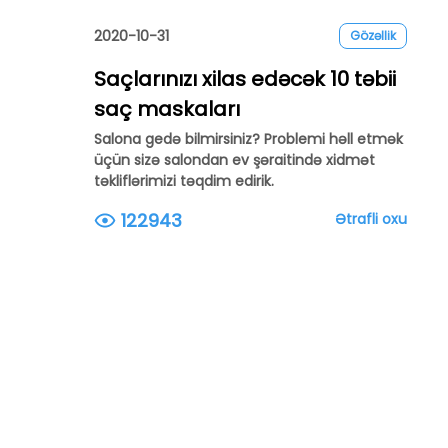
2020-10-31
Gözəllik
Saçlarınızı xilas edəcək 10 təbii
saç maskaları
Salona gedə bilmirsiniz? Problemi həll etmək
üçün sizə salondan ev şəraitində xidmət
təkliflərimizi təqdim edirik.
122943
Ətrafli oxu