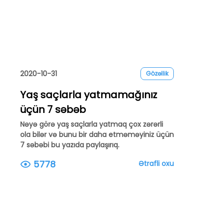
2020-10-31
Gözəllik
Yaş saçlarla yatmamağınız
üçün 7 səbəb
Nəyə görə yaş saçlarla yatmaq çox zərərli
ola bilər və bunu bir daha etməməyiniz üçün
7 səbəbi bu yazıda paylaşırıq.
5778
Ətrafli oxu