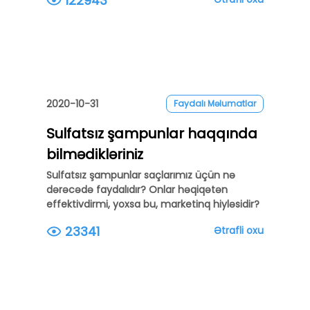
122943
2020-10-31
Faydalı Məlumatlar
Sulfatsız şampunlar haqqında
bilmədikləriniz
Sulfatsız şampunlar saçlarımız üçün nə
dərəcədə faydalıdır? Onlar həqiqətən
effektivdirmi, yoxsa bu, marketinq hiyləsidir?
23341
Ətrafli oxu