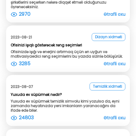
şirkətlərini seçərkən nələrə diqqət etməli olduğunuzu
öyrənəcəksiniz.
2970
Ətrafli oxu
Dizayn xidməti
2023-08-21
Ofisinizi işıqlı göstərəcək rəng seçimləri
Ofisinizdə işığı və enerjini artırmaq üçün ən uyğun və
motivasiyaedici rəng seçimlərini bu yazıda sizinlə bölüşürük.
3285
Ətrafli oxu
Təmizlik xidməti
2023-08-07
Yuxuda ev süpürmək nədir?
Yuxuda ev süpürmək təmizlik simvolu kimi yozulsa da, eyni
zamanda həyatınızda yeni imkanların yaranacağını da
ifadə edə bilər.
24803
Ətrafli oxu