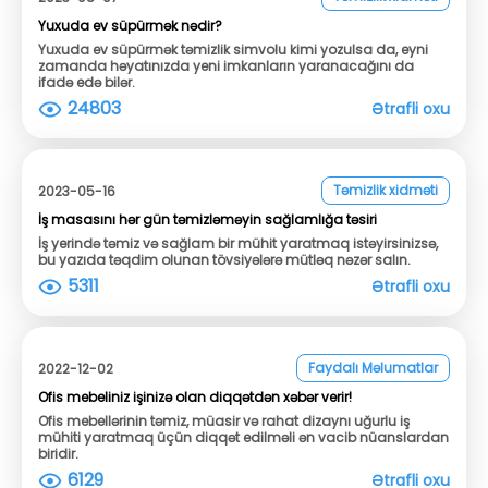
Yuxuda ev süpürmək nədir?
Yuxuda ev süpürmək təmizlik simvolu kimi yozulsa da, eyni
zamanda həyatınızda yeni imkanların yaranacağını da
ifadə edə bilər.
24803
Ətrafli oxu
Təmizlik xidməti
2023-05-16
İş masasını hər gün təmizləməyin sağlamlığa təsiri
İş yerində təmiz və sağlam bir mühit yaratmaq istəyirsinizsə,
bu yazıda təqdim olunan tövsiyələrə mütləq nəzər salın.
5311
Ətrafli oxu
Faydalı Məlumatlar
2022-12-02
Ofis mebeliniz işinizə olan diqqətdən xəbər verir!
Ofis mebellərinin təmiz, müasir və rahat dizaynı uğurlu iş
mühiti yaratmaq üçün diqqət edilməli ən vacib nüanslardan
biridir.
6129
Ətrafli oxu