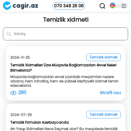
070 348 26 06
Təmizlik xidməti
Təmizlik xidməti
2024-11-25
Təmizlik Xidmətləri Üzrə Müqavilə Bağlamazdan Əvvəl Nələri
Bilməlisiniz?
Müqavilə bağlamazdan əvvəl yazıdakı məqamları nəzərə
alsanız, həm rahatlıq, həm də yüksək keyfiyyətli xidmət təmin
edəcəksiniz.
2911
Ətrafli oxu
Təmizlik xidməti
2024-07-25
Temizlik Firmaları Azərbaycanda
Ən Yaxşı Xidmətləri Necə Seçmək olar? Bu məqalədə temizlik