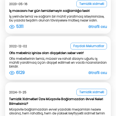
Təmizlik xidməti
2023-05-16
İş masasını hər gün təmizləməyin sağlamlığa təsiri
İş yerində təmiz və sağlam bir mühit yaratmaq istəyirsinizsə,
bu yazıda təqdim olunan tövsiyələrə mütləq nəzər salın.
5311
Ətrafli oxu
Faydalı Məlumatlar
2022-12-02
Ofis mebeliniz işinizə olan diqqətdən xəbər verir!
Ofis mebellərinin təmiz, müasir və rahat dizaynı uğurlu iş
mühiti yaratmaq üçün diqqət edilməli ən vacib nüanslardan
biridir.
6129
Ətrafli oxu
Təmizlik xidməti
2024-11-25
Təmizlik Xidmətləri Üzrə Müqavilə Bağlamazdan Əvvəl Nələri
Bilməlisiniz?
Müqavilə bağlamazdan əvvəl yazıdakı məqamları nəzərə
alsanız, həm rahatlıq, həm də yüksək keyfiyyətli xidmət təmin