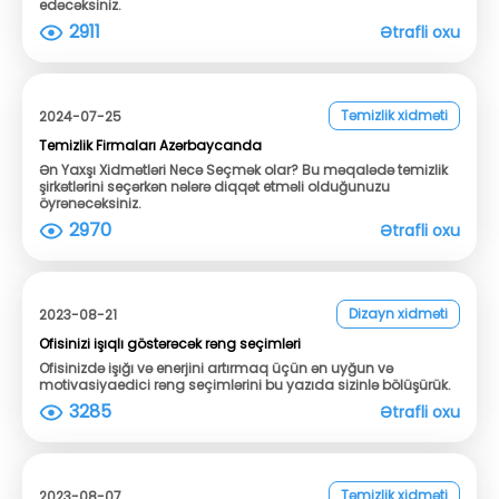
edəcəksiniz.
2911
Ətrafli oxu
Təmizlik xidməti
2024-07-25
Temizlik Firmaları Azərbaycanda
Ən Yaxşı Xidmətləri Necə Seçmək olar? Bu məqalədə temizlik
şirkətlərini seçərkən nələrə diqqət etməli olduğunuzu
öyrənəcəksiniz.
2970
Ətrafli oxu
Dizayn xidməti
2023-08-21
Ofisinizi işıqlı göstərəcək rəng seçimləri
Ofisinizdə işığı və enerjini artırmaq üçün ən uyğun və
motivasiyaedici rəng seçimlərini bu yazıda sizinlə bölüşürük.
3285
Ətrafli oxu
Təmizlik xidməti
2023-08-07