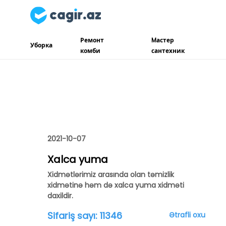
Ремонт
Mастер
Уборка
комби
сантехник
2021-10-07
Xalca yuma
Xidmətlərimiz arasında olan təmizlik
xidmətinə həm də xalca yuma xidməti
daxildir.
Sifariş sayı:
11346
Ətrafli oxu