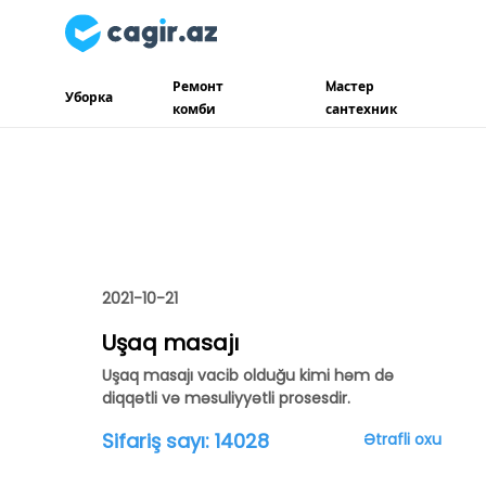
Ремонт
Mастер
Уборка
комби
сантехник
2021-10-21
Uşaq masajı
Uşaq masajı vacib olduğu kimi həm də
diqqətli və məsuliyyətli prosesdir.
Sifariş sayı:
14028
Ətrafli oxu