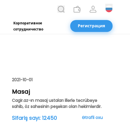
Корпоративное
Регистрация
сотрудничество
2021-10-01
Masaj
Cagir.az-ın masaj ustaları illərlə təcrübəyə
sahib, öz sahəsinin peşəkarı olan həkimlərdir.
Sifariş sayı:
12450
Ətrafli oxu