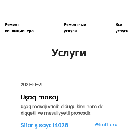
Ремонт
Ремонтные
Все
кондиционера
услуги
услуги
Услуги
2021-10-21
Uşaq masajı
Uşaq masajı vacib olduğu kimi həm də
diqqətli və məsuliyyətli prosesdir.
Sifariş sayı:
14028
Ətrafli oxu