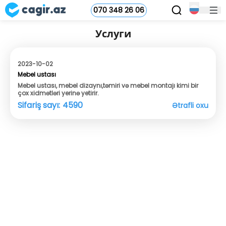
070 348 26 06
Услуги
2023-10-02
Mebel ustası
Mebel ustası, mebel dizaynı,təmiri və mebel montajı kimi bir
çox xidmətləri yerinə yetirir.
Sifariş sayı:
4590
Ətrafli oxu