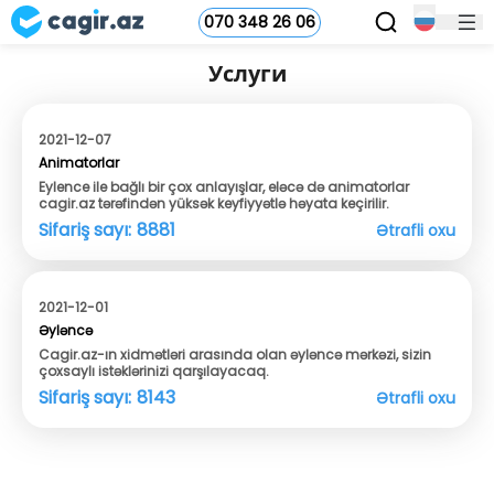
070 348 26 06
Услуги
2021-12-07
Animatorlar
Eylence ile bağlı bir çox anlayışlar, eləcə də animatorlar
cagir.az tərəfindən yüksək keyfiyyətlə həyata keçirilir.
Sifariş sayı:
8881
Ətrafli oxu
2021-12-01
Əyləncə
Cagir.az-ın xidmətləri arasında olan əyləncə mərkəzi, sizin
çoxsaylı istəklərinizi qarşılayacaq.
Sifariş sayı:
8143
Ətrafli oxu