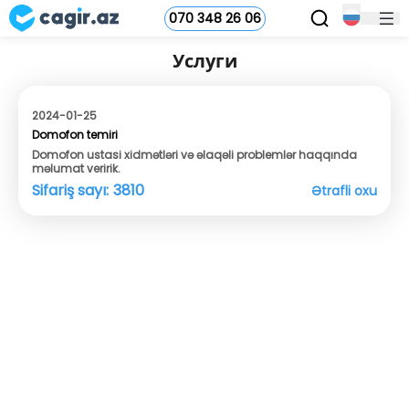
070 348 26 06
Услуги
2024-01-25
Domofon temiri
Domofon ustasi xidmətləri və əlaqəli problemlər haqqında
məlumat veririk.
Sifariş sayı:
3810
Ətrafli oxu